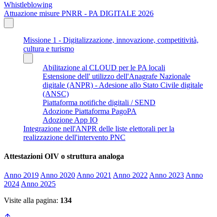
Whistleblowing
Attuazione misure PNRR - PA DIGITALE 2026
Missione 1 - Digitalizzazione, innovazione, competitività,
cultura e turismo
Abilitazione al CLOUD per le PA locali
Estensione dell' utilizzo dell'Anagrafe Nazionale
digitale (ANPR) - Adesione allo Stato Civile digitale
(ANSC)
Piattaforma notifiche digitali / SEND
Adozione Piattaforma PagoPA
Adozione App IO
Integrazione nell'ANPR delle liste elettorali per la
realizzazione dell'intervento PNC
Attestazioni OIV o struttura analoga
Anno 2019
Anno 2020
Anno 2021
Anno 2022
Anno 2023
Anno
2024
Anno 2025
Visite alla pagina:
134