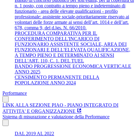
Bando di concorso pubblico per soli esami, per la copertura di
n. 1 posto, con contratto a tempo pieno e indeterminato di
funzionario - area delle elevate qualificazioni - profilo
professionale: assistente sociale-prioritariamente riservato ai
volontari delle forze armate ai sensi dell’art. 1014 e dell’art.
678, comma 9, del d.lgs. N. 66/2010.
PROCEDURA COMPARATIVA PER IL
CONFERIMENTO DELL'INCARICO DI
FUNZIONARIO ASSISTENTE SOCIALE, AREA DEI
FUNZIONARI E DELL'ELEVATA QUALIFICAZIONE,
A TEMPO PIENO E DETERMINATO AI SENSI
DELL'ART. 110, C. 1. DEL TUEL
BANDO PROGRESSIONE ECONOMICA VERTICALE
ANNO 2025
CENSIMENTO PERMANENTE DELLA
POPOLAZIONE ANNO 2024
Performance
LINK ALLA SEZIONE PIAO - PIANO INTEGRATO DI
ATTIVITA' E ORGANIZZAZIONE
Sistema di misurazione e valutazione della Performance
DAL 2019 AL 2022