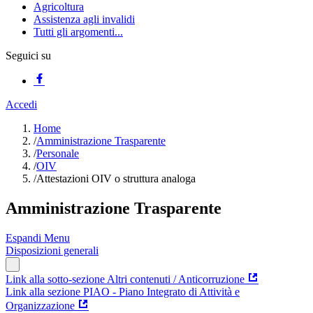
Agricoltura
Assistenza agli invalidi
Tutti gli argomenti...
Seguici su
Accedi
Home
/
Amministrazione Trasparente
/
Personale
/
OIV
/
Attestazioni OIV o struttura analoga
Amministrazione Trasparente
Espandi Menu
Disposizioni generali
Link alla sotto-sezione Altri contenuti / Anticorruzione
Link alla sezione PIAO - Piano Integrato di Attività e
Organizzazione