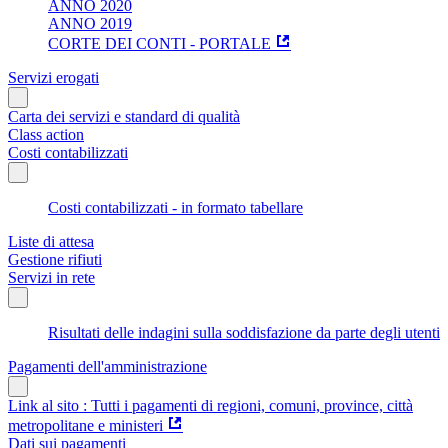
ANNO 2020
ANNO 2019
CORTE DEI CONTI - PORTALE
Servizi erogati
Carta dei servizi e standard di qualità
Class action
Costi contabilizzati
Costi contabilizzati - in formato tabellare
Liste di attesa
Gestione rifiuti
Servizi in rete
Risultati delle indagini sulla soddisfazione da parte degli utenti
Pagamenti dell'amministrazione
Link al sito : Tutti i pagamenti di regioni, comuni, province, città
metropolitane e ministeri
Dati sui pagamenti