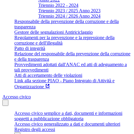
Triennio 2022 - 2024
Triennio 2023 / 2025 Anno 2023
Triennio 2024 / 2026 Anno 2024
Responsabile della prevenzione della corruzione e della
trasparenza
Gestore delle segnalazioni Antiriciclaggio
Regolamenti per la prevenzione e la repressione della
corruzione e dell'illegalità
Patto di integrità
Relazione del responsabile della prevenzione della corruzione
e della trasparenza
Provvedimenti adottati dall'ANAC ed atti di adeguamento a
tali provvedimenti
Atti di accertamento delle violazioni
Link alla sezione PIAO - Piano Integrato di Attività e
Organizzazione
Accesso civico
Accesso civico semplice a dati, documenti e informazioni
soggetti a pubblicazione obbligatoria
Accesso civico generalizzato a dati e documenti ulteriori
Registro degli accessi