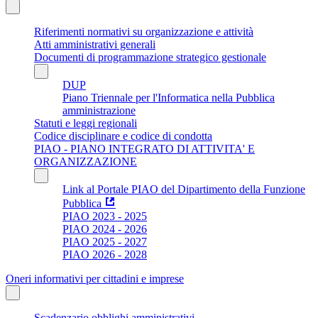
Riferimenti normativi su organizzazione e attività
Atti amministrativi generali
Documenti di programmazione strategico gestionale
DUP
Piano Triennale per l'Informatica nella Pubblica
amministrazione
Statuti e leggi regionali
Codice disciplinare e codice di condotta
PIAO - PIANO INTEGRATO DI ATTIVITA' E
ORGANIZZAZIONE
Link al Portale PIAO del Dipartimento della Funzione
Pubblica
PIAO 2023 - 2025
PIAO 2024 - 2026
PIAO 2025 - 2027
PIAO 2026 - 2028
Oneri informativi per cittadini e imprese
Scadenzario obblighi amministrativi