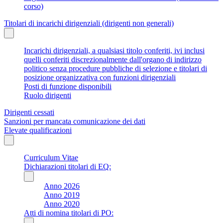
corso)
Titolari di incarichi dirigenziali (dirigenti non generali)
Incarichi dirigenziali, a qualsiasi titolo conferiti, ivi inclusi
quelli conferiti discrezionalmente dall'organo di indirizzo
politico senza procedure pubbliche di selezione e titolari di
posizione organizzativa con funzioni dirigenziali
Posti di funzione disponibili
Ruolo dirigenti
Dirigenti cessati
Sanzioni per mancata comunicazione dei dati
Elevate qualificazioni
Curriculum Vitae
Dichiarazioni titolari di EQ:
Anno 2026
Anno 2019
Anno 2020
Atti di nomina titolari di PO: