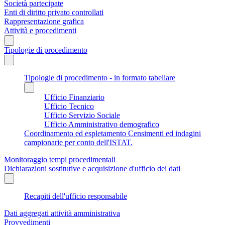
Società partecipate
Enti di diritto privato controllati
Rappresentazione grafica
Attività e procedimenti
Tipologie di procedimento
Tipologie di procedimento - in formato tabellare
Ufficio Finanziario
Ufficio Tecnico
Ufficio Servizio Sociale
Ufficio Amministrativo demografico
Coordinamento ed espletamento Censimenti ed indagini
campionarie per conto dell'ISTAT.
Monitoraggio tempi procedimentali
Dichiarazioni sostitutive e acquisizione d'ufficio dei dati
Recapiti dell'ufficio responsabile
Dati aggregati attività amministrativa
Provvedimenti