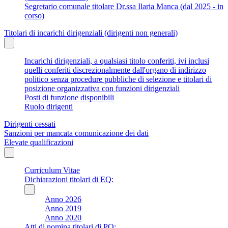
Segretario comunale titolare Dr.ssa Ilaria Manca (dal 2025 - in
corso)
Titolari di incarichi dirigenziali (dirigenti non generali)
Incarichi dirigenziali, a qualsiasi titolo conferiti, ivi inclusi
quelli conferiti discrezionalmente dall'organo di indirizzo
politico senza procedure pubbliche di selezione e titolari di
posizione organizzativa con funzioni dirigenziali
Posti di funzione disponibili
Ruolo dirigenti
Dirigenti cessati
Sanzioni per mancata comunicazione dei dati
Elevate qualificazioni
Curriculum Vitae
Dichiarazioni titolari di EQ:
Anno 2026
Anno 2019
Anno 2020
Atti di nomina titolari di PO: