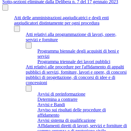
Sotto-sezioni eliminate dalla Delibera n. 7 del 17 gennaio 2023
Atti delle amministrazioni aggiudicatrici e degli enti
aggiudicatori distintamente per ogni procedura
Atti relativi alla programmazione di lavori, opere,
servizi e forniture
Programma biennale degli acquisiti di beni e
servizi
Programma triennale dei lavori pubblici
Atti relativi alle procedure per l'affidamento di appalti
pubblici di servizi, forniture, lavori e opere, di concorsi
pubblici di progettazione, di concorsi di idee e di
concessioni
Avvisi di preinformazione
Determina a contrarre
Avvisi e Bandi
Avviso sui risultati delle procedure di
affidamento
Avvisi sistema di qualificazione
Affidamenti diretti di lavori, servizi e forniture di
somma urgenza e di protezione civile