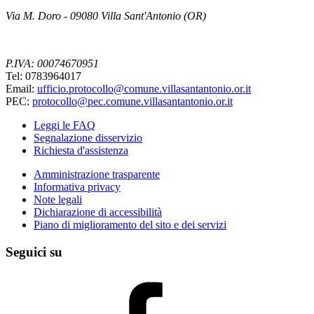
Via M. Doro - 09080 Villa Sant'Antonio (OR)
P.IVA: 00074670951
Tel: 0783964017
Email:
ufficio.protocollo@comune.villasantantonio.or.it
PEC:
protocollo@pec.comune.villasantantonio.or.it
Leggi le FAQ
Segnalazione disservizio
Richiesta d'assistenza
Amministrazione trasparente
Informativa privacy
Note legali
Dichiarazione di accessibilità
Piano di miglioramento del sito e dei servizi
Seguici su