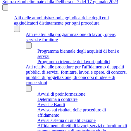
Sotto-sezioni eliminate dalla Delibera n. 7 del 17 gennaio 2023
Atti delle amministrazioni aggiudicatrici e degli enti
aggiudicatori distintamente per ogni procedura
Atti relativi alla programmazione di lavori, opere,
servizi e forniture
Programma biennale degli acquisiti di beni e
servizi
Programma triennale dei lavori pubblici
Atti relativi alle procedure per l'affidamento di appalti
pubblici di servizi, forniture, lavori e opere, di concorsi
pubblici di progettazione, di concorsi di idee e di
concessioni
Avvisi di preinformazione
Determina a contrarre
Avvisi e Bandi
Avviso sui risultati delle procedure di
affidamento
Avvisi sistema di qualificazione
Affidamenti diretti di lavori, servizi e forniture di
somma urgenza e di protezione civile