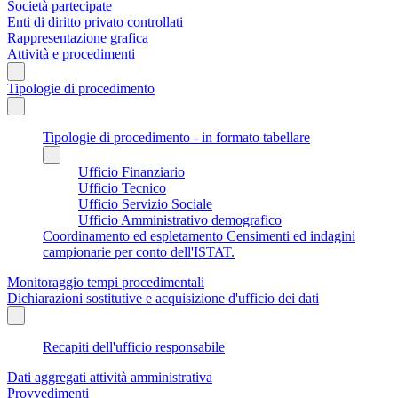
Società partecipate
Enti di diritto privato controllati
Rappresentazione grafica
Attività e procedimenti
Tipologie di procedimento
Tipologie di procedimento - in formato tabellare
Ufficio Finanziario
Ufficio Tecnico
Ufficio Servizio Sociale
Ufficio Amministrativo demografico
Coordinamento ed espletamento Censimenti ed indagini
campionarie per conto dell'ISTAT.
Monitoraggio tempi procedimentali
Dichiarazioni sostitutive e acquisizione d'ufficio dei dati
Recapiti dell'ufficio responsabile
Dati aggregati attività amministrativa
Provvedimenti