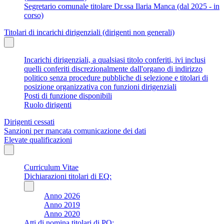
Segretario comunale titolare Dr.ssa Ilaria Manca (dal 2025 - in
corso)
Titolari di incarichi dirigenziali (dirigenti non generali)
Incarichi dirigenziali, a qualsiasi titolo conferiti, ivi inclusi
quelli conferiti discrezionalmente dall'organo di indirizzo
politico senza procedure pubbliche di selezione e titolari di
posizione organizzativa con funzioni dirigenziali
Posti di funzione disponibili
Ruolo dirigenti
Dirigenti cessati
Sanzioni per mancata comunicazione dei dati
Elevate qualificazioni
Curriculum Vitae
Dichiarazioni titolari di EQ:
Anno 2026
Anno 2019
Anno 2020
Atti di nomina titolari di PO: