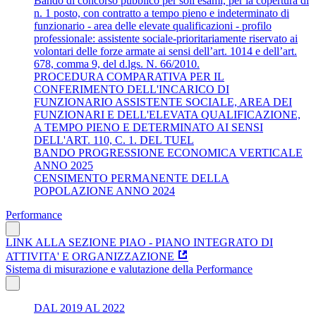
Bando di concorso pubblico per soli esami, per la copertura di
n. 1 posto, con contratto a tempo pieno e indeterminato di
funzionario - area delle elevate qualificazioni - profilo
professionale: assistente sociale-prioritariamente riservato ai
volontari delle forze armate ai sensi dell’art. 1014 e dell’art.
678, comma 9, del d.lgs. N. 66/2010.
PROCEDURA COMPARATIVA PER IL
CONFERIMENTO DELL'INCARICO DI
FUNZIONARIO ASSISTENTE SOCIALE, AREA DEI
FUNZIONARI E DELL'ELEVATA QUALIFICAZIONE,
A TEMPO PIENO E DETERMINATO AI SENSI
DELL'ART. 110, C. 1. DEL TUEL
BANDO PROGRESSIONE ECONOMICA VERTICALE
ANNO 2025
CENSIMENTO PERMANENTE DELLA
POPOLAZIONE ANNO 2024
Performance
LINK ALLA SEZIONE PIAO - PIANO INTEGRATO DI
ATTIVITA' E ORGANIZZAZIONE
Sistema di misurazione e valutazione della Performance
DAL 2019 AL 2022