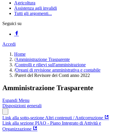
Agricoltura
Assistenza agli invalidi
Tutti gli argomenti...
Seguici su
Accedi
Home
/
Amministrazione Trasparente
/
Controlli e rilievi sull'amministrazione
/
Organi di revisione amministrativa e contabile
/
Pareri del Revisore dei Conti anno 2022
Amministrazione Trasparente
Espandi Menu
Disposizioni generali
Link alla sotto-sezione Altri contenuti / Anticorruzione
Link alla sezione PIAO - Piano Integrato di Attività e
Organizzazione