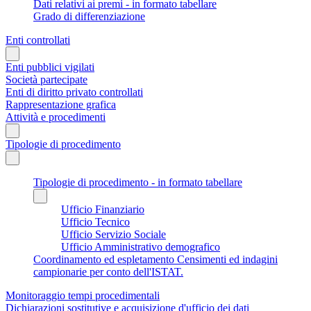
Dati relativi ai premi - in formato tabellare
Grado di differenziazione
Enti controllati
Enti pubblici vigilati
Società partecipate
Enti di diritto privato controllati
Rappresentazione grafica
Attività e procedimenti
Tipologie di procedimento
Tipologie di procedimento - in formato tabellare
Ufficio Finanziario
Ufficio Tecnico
Ufficio Servizio Sociale
Ufficio Amministrativo demografico
Coordinamento ed espletamento Censimenti ed indagini
campionarie per conto dell'ISTAT.
Monitoraggio tempi procedimentali
Dichiarazioni sostitutive e acquisizione d'ufficio dei dati