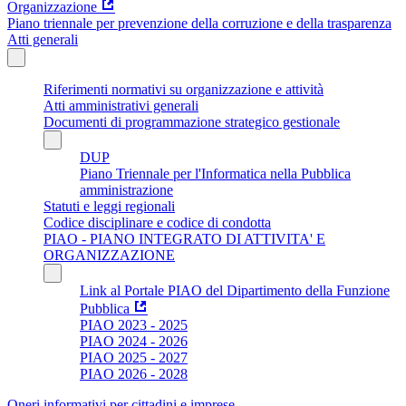
Organizzazione
Piano triennale per prevenzione della corruzione e della trasparenza
Atti generali
Riferimenti normativi su organizzazione e attività
Atti amministrativi generali
Documenti di programmazione strategico gestionale
DUP
Piano Triennale per l'Informatica nella Pubblica
amministrazione
Statuti e leggi regionali
Codice disciplinare e codice di condotta
PIAO - PIANO INTEGRATO DI ATTIVITA' E
ORGANIZZAZIONE
Link al Portale PIAO del Dipartimento della Funzione
Pubblica
PIAO 2023 - 2025
PIAO 2024 - 2026
PIAO 2025 - 2027
PIAO 2026 - 2028
Oneri informativi per cittadini e imprese