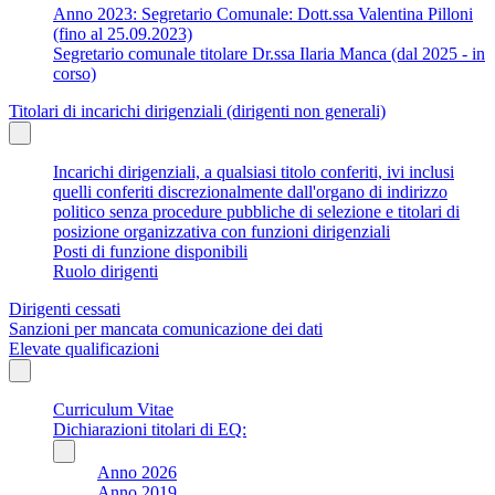
Anno 2023: Segretario Comunale: Dott.ssa Valentina Pilloni
(fino al 25.09.2023)
Segretario comunale titolare Dr.ssa Ilaria Manca (dal 2025 - in
corso)
Titolari di incarichi dirigenziali (dirigenti non generali)
Incarichi dirigenziali, a qualsiasi titolo conferiti, ivi inclusi
quelli conferiti discrezionalmente dall'organo di indirizzo
politico senza procedure pubbliche di selezione e titolari di
posizione organizzativa con funzioni dirigenziali
Posti di funzione disponibili
Ruolo dirigenti
Dirigenti cessati
Sanzioni per mancata comunicazione dei dati
Elevate qualificazioni
Curriculum Vitae
Dichiarazioni titolari di EQ:
Anno 2026
Anno 2019