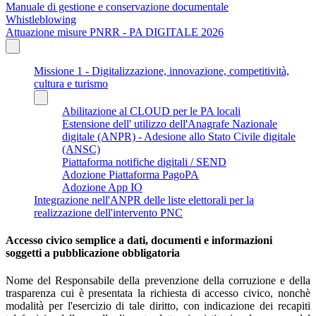
Manuale di gestione e conservazione documentale
Whistleblowing
Attuazione misure PNRR - PA DIGITALE 2026
Missione 1 - Digitalizzazione, innovazione, competitività,
cultura e turismo
Abilitazione al CLOUD per le PA locali
Estensione dell' utilizzo dell'Anagrafe Nazionale
digitale (ANPR) - Adesione allo Stato Civile digitale
(ANSC)
Piattaforma notifiche digitali / SEND
Adozione Piattaforma PagoPA
Adozione App IO
Integrazione nell'ANPR delle liste elettorali per la
realizzazione dell'intervento PNC
Accesso civico semplice a dati, documenti e informazioni
soggetti a pubblicazione obbligatoria
Nome del Responsabile della prevenzione della corruzione e della
trasparenza cui è presentata la richiesta di accesso civico, nonchè
modalità per l'esercizio di tale diritto, con indicazione dei recapiti