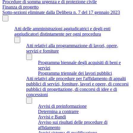
Procedure di somma urgenza e di protezione civile
Finanza di progetto
Sotto-sezioni eliminate dalla Delibera n. 7 del 17 gennaio 2023
Atti delle amministrazioni aggiudicatrici e degli enti
aggiudicatori distintamente per ogni procedura
Atti relativi alla programmazione di lavori, opere,
servizi e forniture
Programma biennale degli acquisiti di beni e
servizi
Programma triennale dei lavori pubblici
Atti relativi alle procedure per l'affidamento di appalti
pubblici di servizi, forniture, lavori e opere, di concorsi
pubblici di progettazione, di concorsi di idee e di
concessioni
Avvisi di preinformazione
Determina a contrarre
Avvisi e Bandi
Avviso sui risultati delle procedure di
affidamento
Avvisi sistema di qualificazione