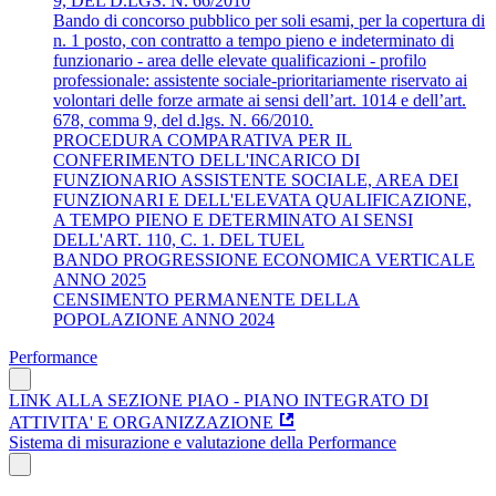
9, DEL D.LGS. N. 66/2010
Bando di concorso pubblico per soli esami, per la copertura di
n. 1 posto, con contratto a tempo pieno e indeterminato di
funzionario - area delle elevate qualificazioni - profilo
professionale: assistente sociale-prioritariamente riservato ai
volontari delle forze armate ai sensi dell’art. 1014 e dell’art.
678, comma 9, del d.lgs. N. 66/2010.
PROCEDURA COMPARATIVA PER IL
CONFERIMENTO DELL'INCARICO DI
FUNZIONARIO ASSISTENTE SOCIALE, AREA DEI
FUNZIONARI E DELL'ELEVATA QUALIFICAZIONE,
A TEMPO PIENO E DETERMINATO AI SENSI
DELL'ART. 110, C. 1. DEL TUEL
BANDO PROGRESSIONE ECONOMICA VERTICALE
ANNO 2025
CENSIMENTO PERMANENTE DELLA
POPOLAZIONE ANNO 2024
Performance
LINK ALLA SEZIONE PIAO - PIANO INTEGRATO DI
ATTIVITA' E ORGANIZZAZIONE
Sistema di misurazione e valutazione della Performance