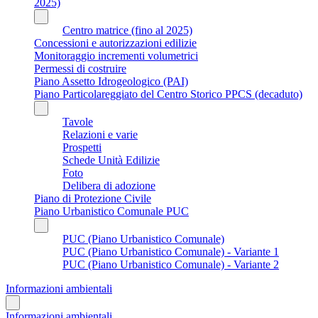
2025)
Centro matrice (fino al 2025)
Concessioni e autorizzazioni edilizie
Monitoraggio incrementi volumetrici
Permessi di costruire
Piano Assetto Idrogeologico (PAI)
Piano Particolareggiato del Centro Storico PPCS (decaduto)
Tavole
Relazioni e varie
Prospetti
Schede Unità Edilizie
Foto
Delibera di adozione
Piano di Protezione Civile
Piano Urbanistico Comunale PUC
PUC (Piano Urbanistico Comunale)
PUC (Piano Urbanistico Comunale) - Variante 1
PUC (Piano Urbanistico Comunale) - Variante 2
Informazioni ambientali
Informazioni ambientali