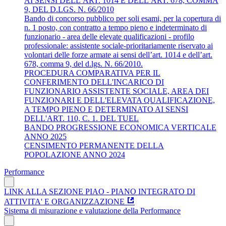
AI SENSI DELL’ART. 1014 E DELL’ART. 678, COMMA
9, DEL D.LGS. N. 66/2010
Bando di concorso pubblico per soli esami, per la copertura di
n. 1 posto, con contratto a tempo pieno e indeterminato di
funzionario - area delle elevate qualificazioni - profilo
professionale: assistente sociale-prioritariamente riservato ai
volontari delle forze armate ai sensi dell’art. 1014 e dell’art.
678, comma 9, del d.lgs. N. 66/2010.
PROCEDURA COMPARATIVA PER IL
CONFERIMENTO DELL'INCARICO DI
FUNZIONARIO ASSISTENTE SOCIALE, AREA DEI
FUNZIONARI E DELL'ELEVATA QUALIFICAZIONE,
A TEMPO PIENO E DETERMINATO AI SENSI
DELL'ART. 110, C. 1. DEL TUEL
BANDO PROGRESSIONE ECONOMICA VERTICALE
ANNO 2025
CENSIMENTO PERMANENTE DELLA
POPOLAZIONE ANNO 2024
Performance
LINK ALLA SEZIONE PIAO - PIANO INTEGRATO DI
ATTIVITA' E ORGANIZZAZIONE
Sistema di misurazione e valutazione della Performance