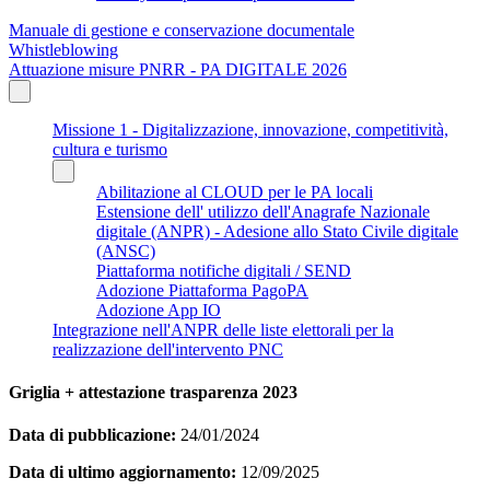
Manuale di gestione e conservazione documentale
Whistleblowing
Attuazione misure PNRR - PA DIGITALE 2026
Missione 1 - Digitalizzazione, innovazione, competitività,
cultura e turismo
Abilitazione al CLOUD per le PA locali
Estensione dell' utilizzo dell'Anagrafe Nazionale
digitale (ANPR) - Adesione allo Stato Civile digitale
(ANSC)
Piattaforma notifiche digitali / SEND
Adozione Piattaforma PagoPA
Adozione App IO
Integrazione nell'ANPR delle liste elettorali per la
realizzazione dell'intervento PNC
Griglia + attestazione trasparenza 2023
Data di pubblicazione:
24/01/2024
Data di ultimo aggiornamento:
12/09/2025