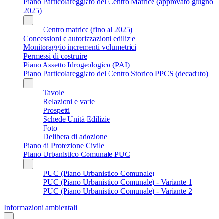
Piano Particolareggiato del Centro Matrice (approvato giugno
2025)
Centro matrice (fino al 2025)
Concessioni e autorizzazioni edilizie
Monitoraggio incrementi volumetrici
Permessi di costruire
Piano Assetto Idrogeologico (PAI)
Piano Particolareggiato del Centro Storico PPCS (decaduto)
Tavole
Relazioni e varie
Prospetti
Schede Unità Edilizie
Foto
Delibera di adozione
Piano di Protezione Civile
Piano Urbanistico Comunale PUC
PUC (Piano Urbanistico Comunale)
PUC (Piano Urbanistico Comunale) - Variante 1
PUC (Piano Urbanistico Comunale) - Variante 2
Informazioni ambientali