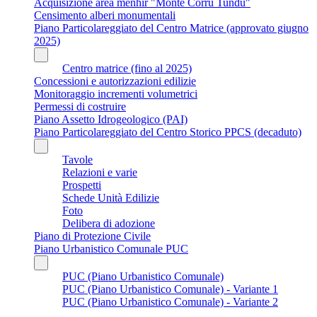
Acquisizione area menhir "Monte Corru Tundu"
Censimento alberi monumentali
Piano Particolareggiato del Centro Matrice (approvato giugno
2025)
Centro matrice (fino al 2025)
Concessioni e autorizzazioni edilizie
Monitoraggio incrementi volumetrici
Permessi di costruire
Piano Assetto Idrogeologico (PAI)
Piano Particolareggiato del Centro Storico PPCS (decaduto)
Tavole
Relazioni e varie
Prospetti
Schede Unità Edilizie
Foto
Delibera di adozione
Piano di Protezione Civile
Piano Urbanistico Comunale PUC
PUC (Piano Urbanistico Comunale)
PUC (Piano Urbanistico Comunale) - Variante 1
PUC (Piano Urbanistico Comunale) - Variante 2