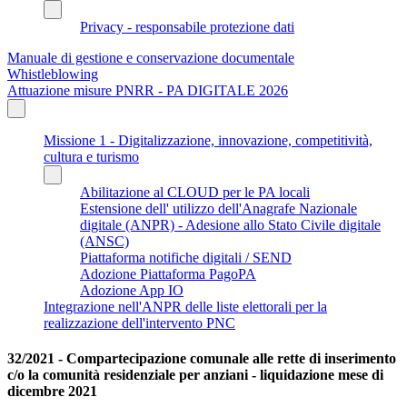
Privacy - responsabile protezione dati
Manuale di gestione e conservazione documentale
Whistleblowing
Attuazione misure PNRR - PA DIGITALE 2026
Missione 1 - Digitalizzazione, innovazione, competitività,
cultura e turismo
Abilitazione al CLOUD per le PA locali
Estensione dell' utilizzo dell'Anagrafe Nazionale
digitale (ANPR) - Adesione allo Stato Civile digitale
(ANSC)
Piattaforma notifiche digitali / SEND
Adozione Piattaforma PagoPA
Adozione App IO
Integrazione nell'ANPR delle liste elettorali per la
realizzazione dell'intervento PNC
32/2021 - Compartecipazione comunale alle rette di inserimento
c/o la comunità residenziale per anziani - liquidazione mese di
dicembre 2021