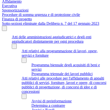
Affidamento
Esecutiva
Sponsorizzazioni
Procedure di somma urgenza e di protezione civile
Finanza di progetto
Sotto-sezioni eliminate dalla Delibera n. 7 del 17 gennaio 2023
Atti delle amministrazioni aggiudicatrici e degli enti
aggiudicatori distintamente per ogni procedura
Atti relativi alla programmazione di lavori, opere,
servizi e forniture
Programma biennale degli acquisiti di beni e
servizi
Programma triennale dei lavori pubblici
Atti relativi alle procedure per l'affidamento di appalti
pubblici di servizi, forniture, lavori e opere, di concorsi
pubblici di progettazione, di concorsi di idee e di
concessioni
Avvisi di preinformazione
Determina a contrarre
Avvisi e Bandi