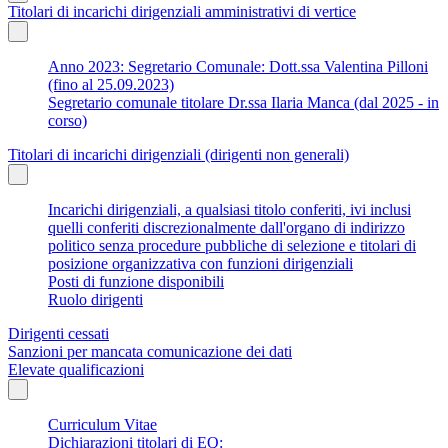
Titolari di incarichi dirigenziali amministrativi di vertice
Anno 2023: Segretario Comunale: Dott.ssa Valentina Pilloni
(fino al 25.09.2023)
Segretario comunale titolare Dr.ssa Ilaria Manca (dal 2025 - in
corso)
Titolari di incarichi dirigenziali (dirigenti non generali)
Incarichi dirigenziali, a qualsiasi titolo conferiti, ivi inclusi
quelli conferiti discrezionalmente dall'organo di indirizzo
politico senza procedure pubbliche di selezione e titolari di
posizione organizzativa con funzioni dirigenziali
Posti di funzione disponibili
Ruolo dirigenti
Dirigenti cessati
Sanzioni per mancata comunicazione dei dati
Elevate qualificazioni
Curriculum Vitae
Dichiarazioni titolari di EQ: