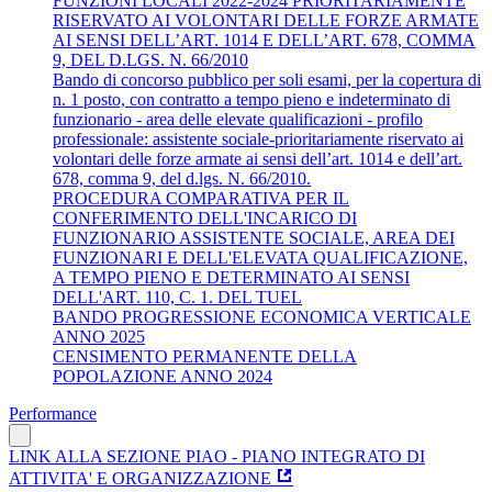
FUNZIONI LOCALI 2022-2024 PRIORITARIAMENTE
RISERVATO AI VOLONTARI DELLE FORZE ARMATE
AI SENSI DELL’ART. 1014 E DELL’ART. 678, COMMA
9, DEL D.LGS. N. 66/2010
Bando di concorso pubblico per soli esami, per la copertura di
n. 1 posto, con contratto a tempo pieno e indeterminato di
funzionario - area delle elevate qualificazioni - profilo
professionale: assistente sociale-prioritariamente riservato ai
volontari delle forze armate ai sensi dell’art. 1014 e dell’art.
678, comma 9, del d.lgs. N. 66/2010.
PROCEDURA COMPARATIVA PER IL
CONFERIMENTO DELL'INCARICO DI
FUNZIONARIO ASSISTENTE SOCIALE, AREA DEI
FUNZIONARI E DELL'ELEVATA QUALIFICAZIONE,
A TEMPO PIENO E DETERMINATO AI SENSI
DELL'ART. 110, C. 1. DEL TUEL
BANDO PROGRESSIONE ECONOMICA VERTICALE
ANNO 2025
CENSIMENTO PERMANENTE DELLA
POPOLAZIONE ANNO 2024
Performance
LINK ALLA SEZIONE PIAO - PIANO INTEGRATO DI
ATTIVITA' E ORGANIZZAZIONE