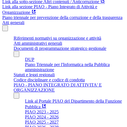
Link alla sotto-sezione Altri contenuti / Anticorruzione
Link alla sezione PIAO - Piano Integrato di Attività e
Organizzazione
Piano triennale per prevenzione della corruzione e della trasparenza
Atti generali
Riferimenti normativi su organizzazione e attività
Atti amministrativi generali
Documenti di programmazione strategico gestionale
DUP
Piano Triennale per l'Informatica nella Pubblica
amministrazione
Statuti e leggi regionali
Codice disciplinare e codice di condotta
PIAO - PIANO INTEGRATO DI ATTIVITA' E
ORGANIZZAZIONE
Link al Portale PIAO del Dipartimento della Funzione
Pubblica
PIAO 2023 - 2025
PIAO 2024 - 2026
PIAO 2025 - 2027