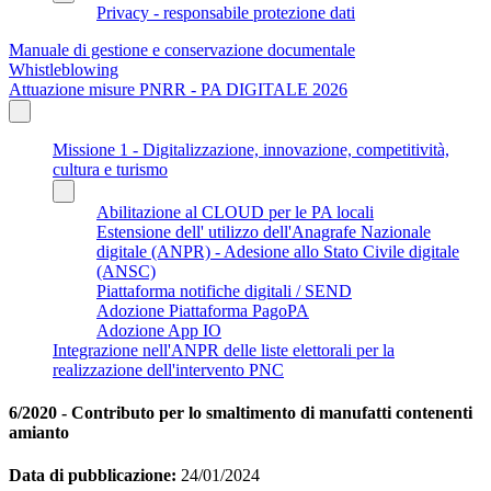
Privacy - responsabile protezione dati
Manuale di gestione e conservazione documentale
Whistleblowing
Attuazione misure PNRR - PA DIGITALE 2026
Missione 1 - Digitalizzazione, innovazione, competitività,
cultura e turismo
Abilitazione al CLOUD per le PA locali
Estensione dell' utilizzo dell'Anagrafe Nazionale
digitale (ANPR) - Adesione allo Stato Civile digitale
(ANSC)
Piattaforma notifiche digitali / SEND
Adozione Piattaforma PagoPA
Adozione App IO
Integrazione nell'ANPR delle liste elettorali per la
realizzazione dell'intervento PNC
6/2020 - Contributo per lo smaltimento di manufatti contenenti
amianto
Data di pubblicazione:
24/01/2024