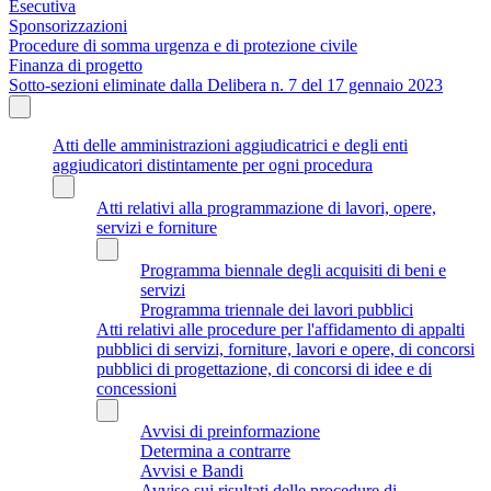
Esecutiva
Sponsorizzazioni
Procedure di somma urgenza e di protezione civile
Finanza di progetto
Sotto-sezioni eliminate dalla Delibera n. 7 del 17 gennaio 2023
Atti delle amministrazioni aggiudicatrici e degli enti
aggiudicatori distintamente per ogni procedura
Atti relativi alla programmazione di lavori, opere,
servizi e forniture
Programma biennale degli acquisiti di beni e
servizi
Programma triennale dei lavori pubblici
Atti relativi alle procedure per l'affidamento di appalti
pubblici di servizi, forniture, lavori e opere, di concorsi
pubblici di progettazione, di concorsi di idee e di
concessioni
Avvisi di preinformazione
Determina a contrarre
Avvisi e Bandi
Avviso sui risultati delle procedure di