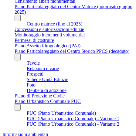
Censimento alberi monumentali
Piano Particolareggiato del Centro Matrice (approvato giugno
2025)
Centro matrice (fino al 2025)
Concessioni e autorizzazioni edilizie
Monitoraggio incrementi volumetrici
Permessi di costruire
Piano Assetto Idrogeologico (PAI)
Piano Particolareggiato del Centro Storico PPCS (decaduto)
Tavole
Relazioni e varie
Prospetti
Schede Unità Edilizie
Foto
Delibera di adozione
Piano di Protezione Civile
Piano Urbanistico Comunale PUC
PUC (Piano Urbanistico Comunale)
PUC (Piano Urbanistico Comunale) - Variante 1
PUC (Piano Urbanistico Comunale) - Variante 2
Informazioni ambientali