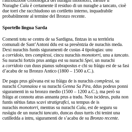
l'attribuzione cronologica dei nuraghi monotorri, mentre il
Nuraghe
Caìu
è certamente il residuo di un nuraghe a tancato, cioè
due torri che racchiudono un cortiletto interno, inquadrabile
probabilmente al termine del Bronzo recente.
Sportello lingua Sarda
Comenti totu se centru de sa Sardigna, fintzas in su territòriu
comunali de Sant’Antoni ddu est sa presèntzia de nurachis meda.
Dexi nurachis funtis siguramenti de custas 4 tipologias: unu
a
corridoio
, tres
complessi
, cincu nurachis
monotorri
, unu a
tancato
.
Su nurachi fortzis prus antigu est su nurachi
Spei
, un nurachi
a
corridoio
cun duus pianus subrapostus e chi su fràigu est de sa fasi
d’acabu de su Bronzo Antico (1800 – 1500 a.C.).
De pagu prus giòvana est su fràigu de is nurachis
complessi
, su
nurachi
Crannaiou
e su nurachi
Genna Sa Pira
, ddus podeus ponni
siguramenti in su bronzo medio (1500 – 1200 a.C.), ma però su
fràigu at connotu atras annanta prus a tradu. Non iscideus, puita non
funtis stètius fatus s
cavi stratigrafici
, su tempus de is
nurachis
monotorri,
mentras su nurachi
Caìu
, est de seguru su
rusùgiu de un nurachi
tancato
, duncas duus turris chi tenint una
cutilledda a intru, siguramenti de s’acabu de su
Bronzo recente.