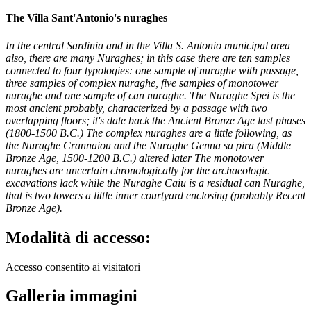
The Villa Sant'Antonio's nuraghes
In the central Sardinia and in the Villa S. Antonio municipal area
also, there are many Nuraghes; in this case there are ten samples
connected to four typologies: one sample of nuraghe with passage,
three samples of complex nuraghe, five samples of monotower
nuraghe and one sample of can nuraghe. The Nuraghe Spei is the
most ancient probably, characterized by a passage with two
overlapping floors; it's date back the Ancient Bronze Age last phases
(1800-1500 B.C.) The complex nuraghes are a little following, as
the Nuraghe Crannaiou and the Nuraghe Genna sa pira (Middle
Bronze Age, 1500-1200 B.C.) altered later The monotower
nuraghes are uncertain chronologically for the archaeologic
excavations lack while the Nuraghe Caiu is a residual can Nuraghe,
that is two towers a little inner courtyard enclosing (probably Recent
Bronze Age).
Modalità di accesso:
Accesso consentito ai visitatori
Galleria immagini