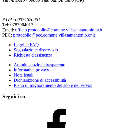
Via M. Doro - 09080 Villa Sant'Antonio (OR)
P.IVA: 00074670951
Tel: 0783964017
Email:
ufficio.protocollo@comune.villasantantonio.or.it
PEC:
protocollo@pec.comune.villasantantonio.or.it
Leggi le FAQ
Segnalazione disservizio
Richiesta d'assistenza
Amministrazione trasparente
Informativa privacy
Note legali
Dichiarazione di accessibilità
Piano di miglioramento del sito e dei servizi
Seguici su